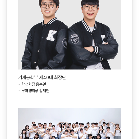
기계공학부 제40대 회장단
-
학생회장 홍수열
-
부학생회장 정재헌