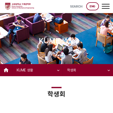
SEARCH
ENG
KUME 생활
home
KUME 생활
expand_more
학생회
expand_more
학생회