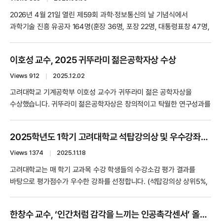
2026년 4월 21일 열린 제59회 과학·정보통신의 날 기념식에서
과학기술 진흥 유공자 164명(훈장 36명, 포장 22명, 대통령표창 47명,
국무총리표창 59명)에 대한 포상이 수여되었습니다. 기계공학부 한창수
교수는 “기계융합분야 대표학자로 25년과 교육과 연구에 헌신한
이호성 교수, 2025 귀뚜라미 젊은공학자상 수상
공로”로 과학기술훈장(진보장)을 받았습니다. 한창수 교수님의
과학기술훈장(진보장) 수상을 축하드립니다.
Views 912
｜
2025.12.02
고려대학교 기계공학부 이호성 교수가 귀뚜라미 젊은 공학자상을
수상했습니다. 귀뚜라미 젊은공학자상은 창의적이고 탁월한 연구성과를
거둔 연구자를 최근 5년 간의 연구의 독창성, 학문적 잠재력, 향후 발전
가능성 등으로 평가하여 수여하는 상입니다. 이호성 교수님의 '2025
2025학년도 1학기 고려대학교 석탑강의상 및 우수강좌상 수상 안내
귀뚜라미 젊은공학자상’ 수상을 진심으로 축하드립니다.
Views 1374
｜
2025.11.18
고려대학교는 매 학기 교과목 수강 학생들의 수강소감 평가 결과를
바탕으로 평가점수가 우수한 강좌를 선정합니다. (석탑강의상 상위5%,
우수강좌 상위 20%) 2025학년도 1학기 석탑강의상 수상자 안내 석탑
강의상 김현호 교수님 - 창의적 기계설계: 캡스톤디자인 (영강)
한창수 교수, ‘인간처럼 감각을 느끼는 인공촉각센서’ 올해의 10대 기계기술로 선정
2025학년도 1학기 우수강좌상 수상자 안내 우수강좌상 김윤재 교수님