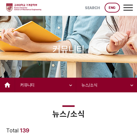
SEARCH
ENG
커뮤니티
home
커뮤니티
expand_more
뉴스/소식
expand_more
뉴스/소식
Total
139