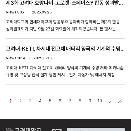
제3회 고려대 호랑나비-고로켓-스페이스Y 합동 성과발표회 결과 및 향후 활동 계획 공유
치열한 경쟁률을 기록했습니다. 유동주 교수는 탁월한 연구성과와 성장
잠재력을 높이 평가받아 신진과학자 부문에 최종 선정되는 영예를
Views 805
｜
2025.09.25
안았습니다. ‘포스코사이언스펠로’...
고려대학교와 연세대학교의 항공우주 동아리가 함께하는 제3회 합동
성과발표회가 지난 9월 23일 화요일에 개최되었습니다. 본 행사는
2023년 처음 시작된 이래 매년 9월, 양교 동아리 간의 교류를
활성화하고 한 해의 성과를 공유하는 뜻깊은 자리입니다. 본 행사는
고려대-KETI, 차세대 전고체 배터리 양극의 기계적 수명 저하 메커니즘 규명 및 고성능 전극 설계 방안 제시
포스터에 소개된 것처럼 고려대 유재영 교수님, 한국항공우주연구원
KARI 강영석 박사님, 연세대 교수님 3분과 KAI, 한화에어로(사원님,
Views 1014
｜
2025.07.16
과장님)께서 격려, 참석 해주셨습니다. ...
고려대-KETI, 차세대 전고체 배터리 양극의 기계적 수명 저하 메커니즘
규명 및 고성능 전극 설계 방안 제시 - 전기 자동차 및 에너지 저장
시스템용 대면적 전고체전지 양극 설계 기술 개발 □ 고려대학교(총장
김동원) 기계공학부 유동주 교수 연구팀이 한국전자기술연구원(KETI)
차세대전지연구센터 조우석 수석 연구팀과 함께, 황화물계 전고체
1
2
3
4
5
6
7
8
9
10
배터리 양극 내 기계적 수명 저하 메커니즘을 세계 최초로 규명하고,
이를 바탕으로 저가압 구동이 가...