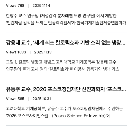
- 고체역학1 우수강좌상 김혜정 교수님 - 유체역학2 (영강) 우수...
Views 768
｜
2025.11.14
한창수 교수 연구팀 (체성감각 분자레벨 모방 연구단) 에서 개발한
‘인간처럼 감각을 느끼는 인공촉각센서’가 한국기계기술단체총연합회가
주관하는 ‘2025 대한민국 올해의 10대 기계기술’에 선정됐다. 한창수
교수님의 '2025 대한민국 올해의 10대 기계기술’ 선정을 진심으로
강용태 교수, ‘세계 최초 칼로릭효과 기반 소리 없는 냉장고’ 기술로 Science 저널에 논문 게재 
축하드립니다. 사진 1. 한창수 교수 수상 사진 (출처: 플래텀) 해당
기술은 인체 촉각의 서로 다른 수용체를 각각 모사한 차세대 다중 모드
Views 1033
｜
2025.11.13
통합 ...
그림 1. 칼로릭 냉장고 개념도 고려대학교 기계공학부 강용태 교수
연구팀이 물과 고체 염의 ‘칼로릭효과’를 이용해 압축기와 냉매 가스
없이도 고효율 냉각이 가능한 세계 최초의 ‘칼로릭 냉장고’를 개발해
국제학술지 Science (IF=45.8) 에 발표했다 (10월 23일). 교신저자
유동주 교수, 2026 포스코청암재단 신진과학자 ‘포스코사이언스펠로’ 선정
강용태 교수, 주저자 김성곤 박사·신재현·정길 연구원이 참여했다.
고려대학교 에너지물질순환연구실 (EMCL) 강용태 교수 질산염이...
Views 585
｜
2025.10.31
고려대학교 기계공학부, 유동주 교수가 포스코청암재단에서 주관하는
‘2026 포스코사이언스펠로(Posco Science Fellowship)’에
선정되었습니다. 올해 포스코청암재단은 전국 75개 대학의 440명의
신진교수 지원자 중 총 30명을 최종 선정하였으며, 평균 14대 1의