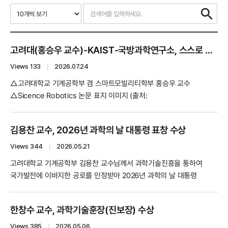
고려대(홍승우 교수)-KAIST-국방과학연구소, 스스로 상황 판단해 걷고 뛰는 AI 기반 사족 보행 로봇 기술 개발... ‘Science Robotics’ 표지 논문 게재
Views 133
｜
2026.07.24
△고려대학교 기계공학부 겸 스마트모빌리티학부 홍승우 교수
△Sicence Robotics 논문 표지 이미지 (출처:
https://www.science.org/toc/scirobotics/11/116) □ 고려대학교
(총장 김동원) 기계공학부 겸 스마트모빌리티학부 홍승우 교수 연구팀이
김용찬 교수, 2026년 과학의 날 대통령 표창 수상
KAIST 기계공학과 박해원 교수 연구팀 및 국방과학연구소와의
공동연구를 통해, 실제 야외 환경에서 주변 지형을 인식하고 상황에
Views 344
｜
2026.05.21
맞는 보행 기술을 실시간으로 선택·전환하는 인공지능 기반 사족보행
고려대학교 기계공학부 김용찬 교수님께서 과학기술진흥을 통하여
로봇 제어 ...
국가발전에 이바지한 공로를 인정받아 2026년 과학의 날 대통령
표창을 수상하였습니다. 대통령 표창 수상을 축하드립니다, 교수님.
한창수 교수, 과학기술훈장(진보장) 수상
Views 385
｜
2026.05.06