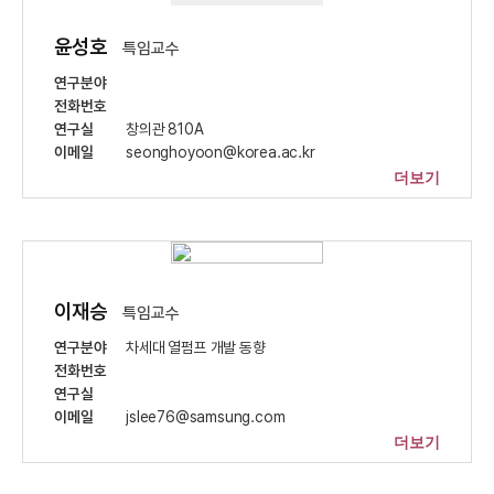
윤성호
특임교수
연구분야
전화번호
연구실
창의관 810A
이메일
seonghoyoon@korea.ac.kr
더보기
이재승
특임교수
연구분야
차세대 열펌프 개발 동향
전화번호
연구실
이메일
jslee76@samsung.com
더보기