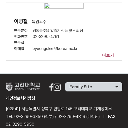
이병철
특임교수
연구분야
냉동공조용 압축기 성능 및 신뢰성
전화번호
02-3290-4761
연구실
이메일
byeongclee@korea.ac.kr
더보기
arrow_drop_down
Family Site
개인정보처리방침
[02841] 서울특별시 성북구 안암로 145 고려대학교 기계공학부
TEL
02-3290-3350 (학부) / 02-3290-4819 (대학원)
ㅣ
FAX
02-3290-5950