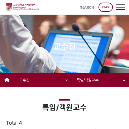
SEARCH
ENG
교수진
home
교수진
expand_more
특임/객원교수
expand_more
특임/객원교수
Total
4