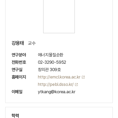
강용태
교수
연구분야
에너지물질순환
전화번호
02-3290-5952
연구실
창의관 309호
홈페이지
http://emcl.korea.ac.kr
open_in_new
http://pebl.dsso.kr/
open_in_new
이메일
ytkang@korea.ac.kr
학력